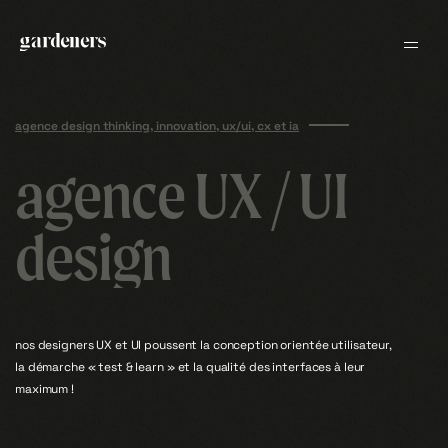
H
O
S
W
E
L
R
E
R
E
I
Skip
O
L
V
to
•
V
content
•
O
L
I
E
R
E
EN
FR
L
R
E
W
S
O
H
agence design thinking, innovation, ux/ui, cx et ia
agence UX / UI
design
nos designers UX et UI poussent la conception orientée utilisateur,
la démarche « test & learn » et la qualité des interfaces à leur
maximum !