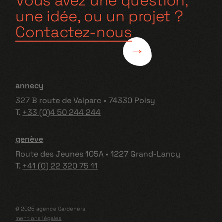
Vous avez une question,
une idée, ou un projet ?
Contactez-nous
annecy
327 B route de Valparc • 74330 Poisy
T.
+33 (0)4 50 244 244
genève
Route des Jeunes 105A • 1227 Grand-Lancy
T.
+41 (0) 22 320 75 11
© 2026 agence Gardeners
mentions légales