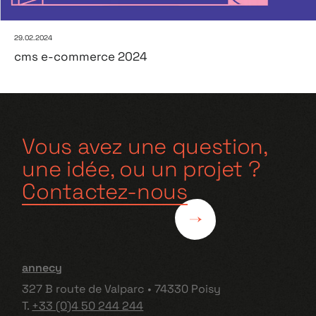
29.02.2024
cms e-commerce 2024
Vous avez une question,
une idée, ou un projet ?
Contactez-nous
annecy
327 B route de Valparc • 74330 Poisy
T.
+33 (0)4 50 244 244