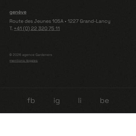
genève
Route des Jeunes 105A • 1227 Grand-Lancy
T.
+41 (0) 22 320 75 11
© 2026 agence Gardeners
mentions légales