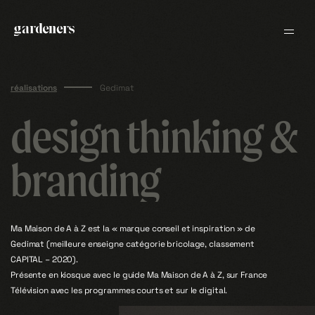
H
O
S
W
E
L
R
E
R
E
I
Skip
O
L
V
to
•
V
content
•
O
L
I
E
R
E
EN
FR
L
R
E
W
S
O
H
réalisations
Gedimat
design thinking &
branding
Ma Maison de A à Z est la « marque conseil et inspiration » de
Gedimat (meilleure enseigne catégorie bricolage, classement
CAPITAL – 2020).
Présente en kiosque avec le guide Ma Maison de A à Z, sur France
Télévision avec les programmes courts et sur le digital.