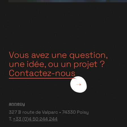
Vous avez une question,
une idée, ou un projet ?
Contactez-nous
annecy
327 B route de Valparc • 74330 Poisy
T.
+33 (0)4 50 244 244