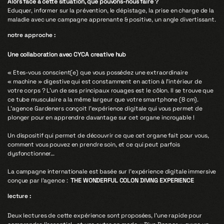
Alors face à cette situation, que pouvons-nous faire ?
Eduquer, informer sur la prévention, le dépistage, la prise en charge de la
maladie avec une campagne apprenante & positive, un angle divertissant.
notre approche :
Une collaboration avec CYCA creative hub
« Etes-vous conscient(e) que vous possédez une extraordinaire
« machine » digestive qui est constamment en action à l’intérieur de
votre corps ? L’un de ses principaux rouages est le côlon. Il se trouve que
ce tube musculaire a la même largeur que votre smartphone (8 cm).
L’agence Gardeners conçoit l’expérience digitale qui vous permet de
plonger pour en apprendre davantage sur cet organe incroyable !
Un dispositif qui permet de découvrir ce que cet organe fait pour vous,
comment vous pouvez en prendre soin, et ce qui peut parfois
dysfonctionner…
La campagne internationale est basée sur l’expérience digitale immersive
conçue par l’agence :
THE WONDERFUL COLON DIVING EXPERIENCE
lecture :
Deux lectures de cette expérience sont proposées, l’une rapide pour