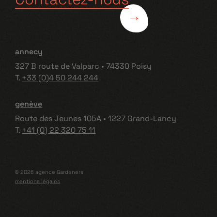
annecy
327 B route de Valparc • 74330 Poisy
T.
+33 (0)4 50 244 244
genève
Route des Jeunes 105A • 1227 Grand-Lancy
T.
+41 (0) 22 320 75 11
© 2026 agence Gardeners
mentions légales