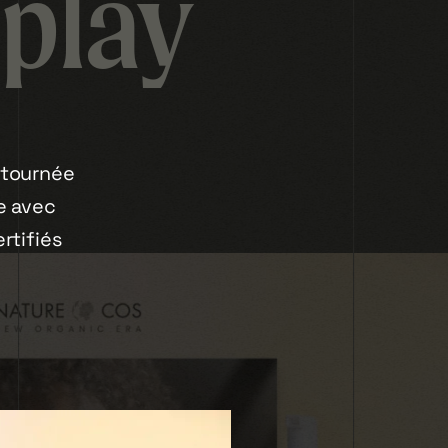
eplay
 tournée
e avec
rtifiés