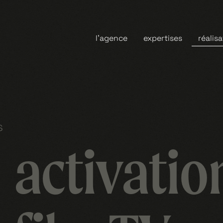
l’agence
expertises
réalis
s
activatio