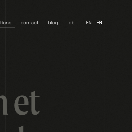
ations
contact
blog
job
EN
FR
n et